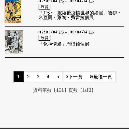
112/03/04
112/04/14
(六)
(五)
展覽
「戶外 – 獻給後疫情世界的繪畫」魯伊・
米蓋爾・萊陶・費雷拉個展
112/03/04
112/04/14
(六)
(五)
展覽
「化神情愛」周楷倫個展
1
2
3
4
5
下一頁
最後一頁
資料筆數【101】頁數【1/13】