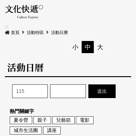
Menu
活動日曆
活動地圖
展
:::
最新公告
首頁
活動特區
活動日曆
電子書
小
中
大
列印
專題特區
活動日曆
活動特區
本期專題
關於我們
歷史專題
活動列表
我要刊登
活動日曆
常見問答
熱門關鍵字
地圖搜尋
關於我們
會員基本資料
夏令營
親子
兒藝節
電影
網站導覽
English
城市生活圈
講座
刊物索取地點
刊登活動