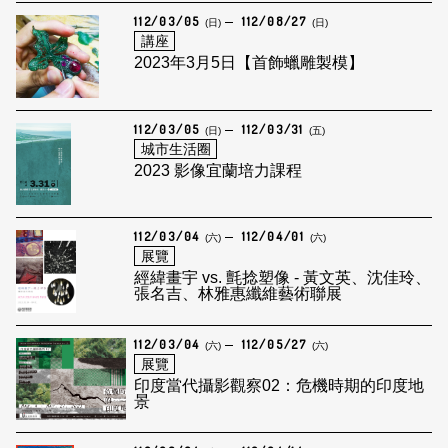
112/03/05
112/08/27
(日)
(日)
講座
2023年3月5日【首飾蠟雕製模】
112/03/05
112/03/31
(日)
(五)
城市生活圈
2023 影像宜蘭培力課程
112/03/04
112/04/01
(六)
(六)
展覽
經緯畫宇 vs. 氈捻塑像 - 黃文英、沈佳玲、
張名吉、林雅惠纖維藝術聯展
112/03/04
112/05/27
(六)
(六)
展覽
印度當代攝影觀察02：危機時期的印度地
景