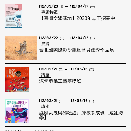
112/03/23
112/04/17
(四)
(一)
專題特區
【臺灣文學基地】2023年志工招募中
112/03/22
112/04/12
(三)
(三)
展覽
台北國際攝影沙龍暨會員優秀作品展
112/03/21
112/05/16
(二)
(二)
講座
泥塑剪黏工藝基礎班
112/03/21
112/05/16
(二)
(二)
講座
議題策展與體驗設計跨域養成班【遠距教
學】