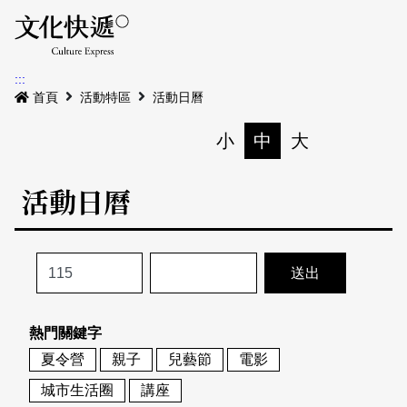
Menu
活動日曆
活動地圖
展
:::
最新公告
首頁
活動特區
活動日曆
電子書
小
中
大
列印
專題特區
活動日曆
活動特區
本期專題
關於我們
歷史專題
活動列表
我要刊登
活動日曆
常見問答
熱門關鍵字
地圖搜尋
關於我們
會員基本資料
夏令營
親子
兒藝節
電影
網站導覽
English
城市生活圈
講座
刊物索取地點
刊登活動