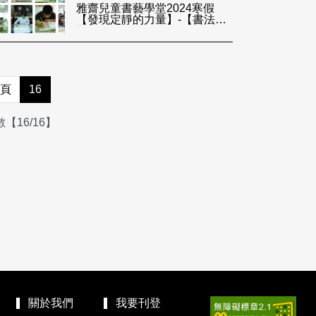
雅齋兒童書藝學堂2024寒假
【發現定靜的力量】-【書法啟
蒙】
頁
16
【16/16】
關於我們
我要刊登