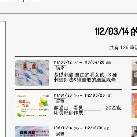
112/03/14
個月
共有 126 
111/03/12
113/04/28
(六)
(日)
講座
基礎刺繡-自由的明女孩 - 3 種
刺繡針法&繪畫般的細膩線條表
現
111/01/29
112/05/28
(六)
(日)
展覽
越過山，看見 ______－2022藝
術長廊創作展
109/11/14
112/12/31
(六)
(日)
展覽