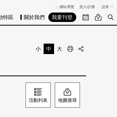
:::
網站導覽
登入/註冊
語系
動特區
關於我們
我要刊登
活動日曆
活動地圖
展
小
中
大
列印
分享
活動列表
地圖搜尋