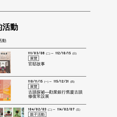
的活動
筆活動
111/03/08
112/10/15
(二)
(日)
展覽
官邸故事
110/11/15
115/12/31
(一)
(四)
展覽
古蹟探祕—勸業銀行舊廈古蹟
修復常設展
104/02/03
114/02/07
(二)
(五)
親子活動