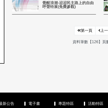
覺醒浪潮-迢迢民主路上的自由
呼聲特展(免費參觀)
第一頁
上一
資料筆數【126】頁數
最新公告
電子書
專題特區
活動特區