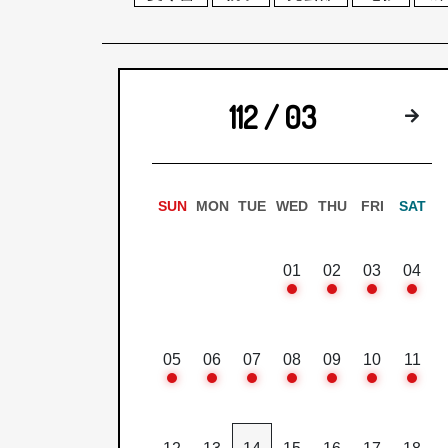
112 / 03
下
SUN
MON
TUE
WED
THU
FRI
SAT
01
02
03
04
05
06
07
08
09
10
11