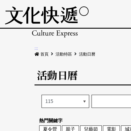
:::
首頁
活動特區
活動日曆
活動日曆
熱門關鍵字
夏令營
親子
兒藝節
電影
城