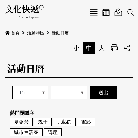
Menu
活動日曆
活動地圖
展
:::
最新公告
首頁
活動特區
活動日曆
電子書
小
中
大
列印
專題特區
活動日曆
活動特區
本期專題
關於我們
歷史專題
活動列表
我要刊登
活動日曆
常見問答
熱門關鍵字
地圖搜尋
關於我們
會員基本資料
夏令營
親子
兒藝節
電影
網站導覽
English
城市生活圈
講座
刊物索取地點
刊登活動