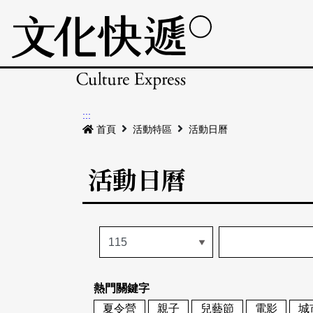
:::
首頁
活動特區
活動日曆
活動日曆
熱門關鍵字
夏令營
親子
兒藝節
電影
城