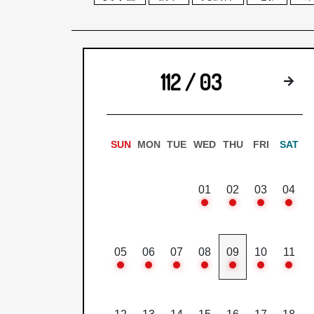
112 / 03
下
SUN
MON
TUE
WED
THU
FRI
SAT
01
02
03
04
05
06
07
08
09
10
11