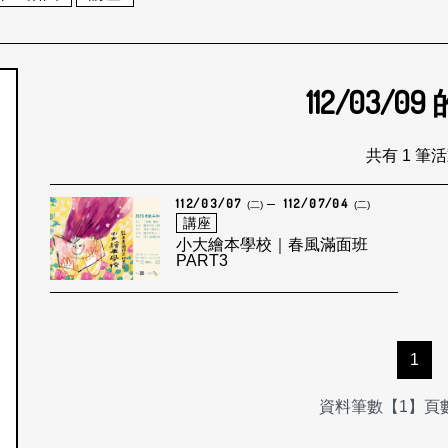
112/03/09
個月
共有 1 筆
112/03/07
112/07/04
(二)
(二)
講座
小大繪本學校｜春風滿面班
PART3
1
資料筆數【1】頁數