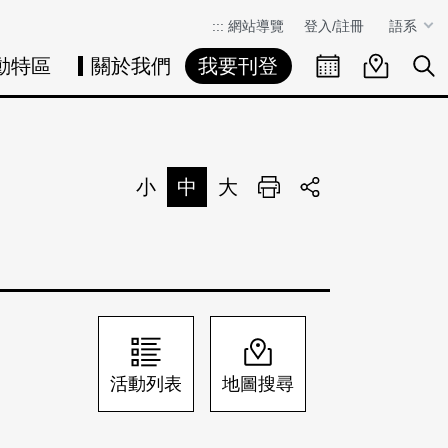
:::
網站導覽
登入/註冊
語系
動特區
關於我們
我要刊登
活動日曆
活動地圖
展
小
中
大
列印
分享
活動列表
地圖搜尋