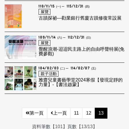
110/11/15
115/12/31
(一)
(四)
展覽
古蹟探祕—勸業銀行舊廈古蹟修復常設展
109/11/14
112/12/31
(六)
(日)
展覽
覺醒浪潮-迢迢民主路上的自由呼聲特展(免
費參觀)
104/02/03
114/02/07
(二)
(五)
親子活動
雅齋兒童書藝學堂2024寒假【發現定靜的
力量】-【書法啟蒙】
第一頁
上一頁
11
12
13
資料筆數【101】頁數【13/13】