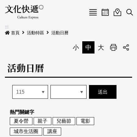
Menu
活動日曆
活動地圖
展
:::
最新公告
首頁
活動特區
活動日曆
電子書
小
中
大
列印
專題特區
活動日曆
活動特區
本期專題
關於我們
歷史專題
活動列表
我要刊登
活動日曆
常見問答
熱門關鍵字
地圖搜尋
關於我們
會員基本資料
夏令營
親子
兒藝節
電影
網站導覽
English
城市生活圈
講座
刊物索取地點
刊登活動