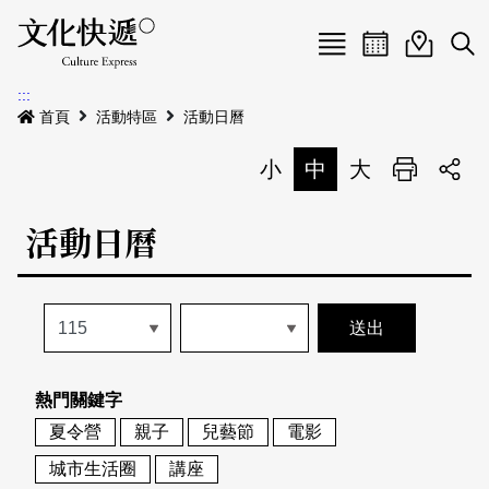
Menu
活動日曆
活動地圖
展
:::
最新公告
首頁
活動特區
活動日曆
電子書
小
中
大
列印
專題特區
活動日曆
活動特區
本期專題
關於我們
歷史專題
活動列表
我要刊登
活動日曆
常見問答
熱門關鍵字
地圖搜尋
關於我們
會員基本資料
夏令營
親子
兒藝節
電影
網站導覽
English
城市生活圈
講座
刊物索取地點
刊登活動