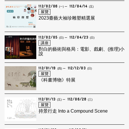
112/02/06
112/04/14
(一)
(五)
展覽
2023臺藝大袖珍雕塑精選展
112/02/05
112/04/23
(日)
(日)
講座
對白的藝術與格局：電影、戲劇、(推理)小
說
112/01/19
112/12/03
(四)
(日)
展覽
《科畫博物》特展
112/01/13
112/06/28
(五)
(三)
展覽
持景行走 Into a Compound Scene