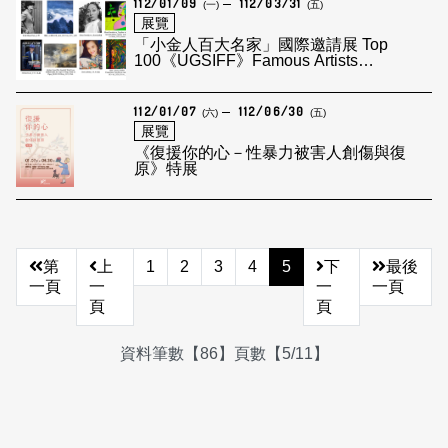
112/01/09
112/03/31
(一)
(五)
展覽
「小金人百大名家」國際邀請展 Top
100《UGSIFF》Famous Artists
International Exhibition
112/01/07
112/06/30
(六)
(五)
展覽
《復援你的心－性暴力被害人創傷與復
原》特展
第
上
1
2
3
4
5
下
最後
一頁
一
一
一頁
頁
頁
資料筆數【86】頁數【5/11】