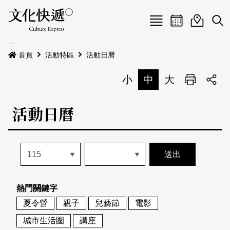
Menu
活動日曆
活動地圖
展
:::
最新公告
首頁
活動特區
活動日曆
電子書
小
中
大
列印
專題特區
活動日曆
活動特區
本期專題
關於我們
歷史專題
活動列表
我要刊登
活動日曆
常見問答
熱門關鍵字
地圖搜尋
關於我們
會員基本資料
夏令營
親子
兒藝節
電影
網站導覽
English
城市生活圈
講座
刊物索取地點
刊登活動