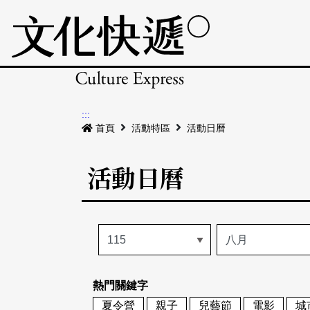
:::
首頁
活動特區
活動日曆
活動日曆
熱門關鍵字
夏令營
親子
兒藝節
電影
城