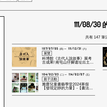
111/08/30
個月
共有 147 
107/07/05
111/12/31
(四)
(六)
展覽
科博館《古代人說故事》展考
古成果! 南屯山仔腳遺址出土的
鐵刀首亮相
104/02/03
114/02/07
(二)
(五)
親子活動
雅齋兒童書藝學堂2024寒假
【發現定靜的力量】-【書法啟
蒙】