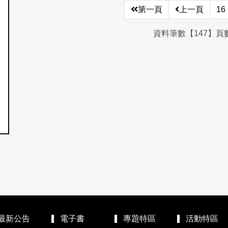
第一頁
上一頁
16
資料筆數【147】頁數
最新公告
電子書
專題特區
活動特區