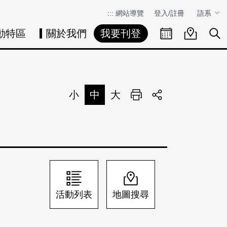
:::
網站導覽
登入/註冊
語系
動特區
關於我們
我要刊登
活動日曆
活動地圖
展
小
中
大
列印
分享
活動列表
地圖搜尋