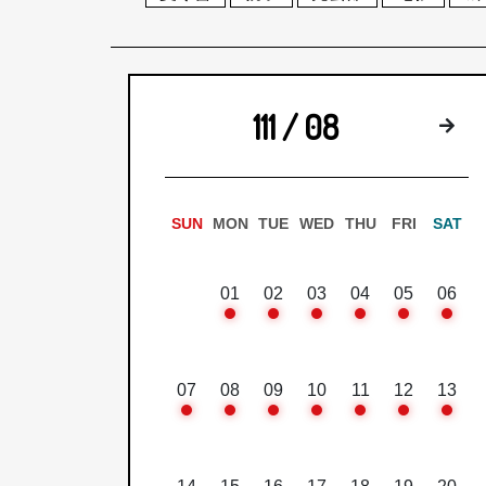
111 / 08
下
SUN
MON
TUE
WED
THU
FRI
SAT
01
02
03
04
05
06
07
08
09
10
11
12
13