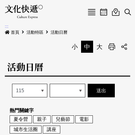
Menu
活動日曆
活動地圖
展
:::
最新公告
首頁
活動特區
活動日曆
電子書
小
中
大
列印
專題特區
活動日曆
活動特區
本期專題
關於我們
歷史專題
活動列表
我要刊登
活動日曆
常見問答
熱門關鍵字
地圖搜尋
關於我們
會員基本資料
夏令營
親子
兒藝節
電影
網站導覽
English
城市生活圈
講座
刊物索取地點
刊登活動