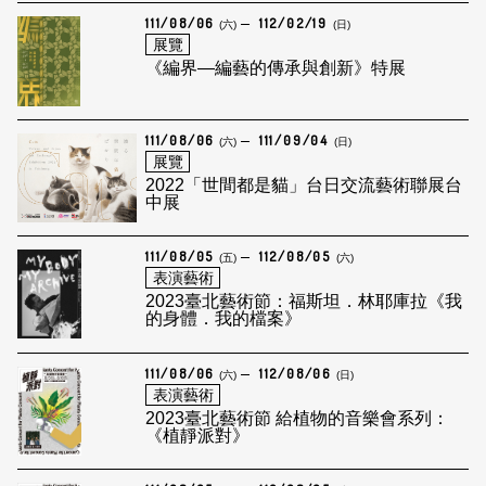
111/08/06
112/02/19
(六)
(日)
展覽
《編界—編藝的傳承與創新》特展
111/08/06
111/09/04
(六)
(日)
展覽
2022「世間都是貓」台日交流藝術聯展台
中展
111/08/05
112/08/05
(五)
(六)
表演藝術
2023臺北藝術節：福斯坦．林耶庫拉《我
的身體．我的檔案》
111/08/06
112/08/06
(六)
(日)
表演藝術
2023臺北藝術節 給植物的音樂會系列：
《植靜派對》