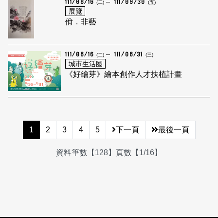
111/08/16
111/09/30
(二)
(五)
展覽
佾．非藝
111/08/16
111/08/31
(二)
(三)
城市生活圈
《好繪芽》繪本創作人才扶植計畫
1
2
3
4
5
下一頁
最後一頁
資料筆數【128】頁數【1/16】