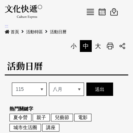
Menu
活動日曆
活動地圖
展
:::
最新公告
首頁
活動特區
活動日曆
電子書
小
中
大
列印
專題特區
活動日曆
活動特區
本期專題
關於我們
歷史專題
活動列表
我要刊登
活動日曆
常見問答
熱門關鍵字
地圖搜尋
關於我們
會員基本資料
夏令營
親子
兒藝節
電影
網站導覽
English
城市生活圈
講座
刊物索取地點
刊登活動