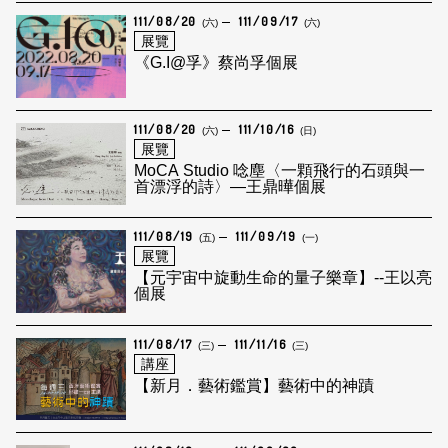
111/08/20
111/09/17
(六)
(六)
展覽
《G.I@孚》蔡尚孚個展
111/08/20
111/10/16
(六)
(日)
展覽
MoCA Studio 唸塵〈一顆飛行的石頭與一
首漂浮的詩〉—王鼎曄個展
111/08/19
111/09/19
(五)
(一)
展覽
【元宇宙中旋動生命的量子樂章】--王以亮
個展
111/08/17
111/11/16
(三)
(三)
講座
【新月．藝術鑑賞】藝術中的神蹟