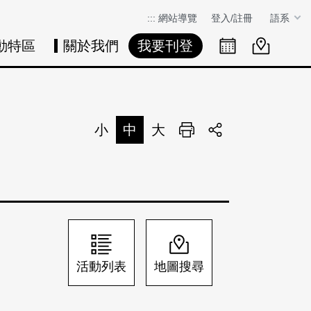
:::
網站導覽
登入/註冊
語系
動特區
關於我們
我要刊登
活動日曆
活動地圖
展
小
中
大
列印
分享
活動列表
地圖搜尋