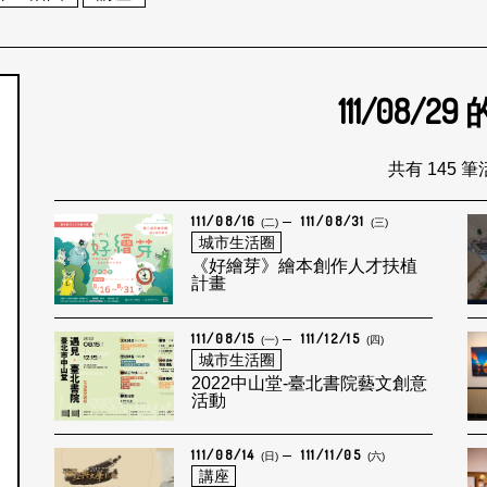
111/08/29
個月
共有 145 
111/08/16
111/08/31
(二)
(三)
城市生活圈
《好繪芽》繪本創作人才扶植
計畫
111/08/15
111/12/15
(一)
(四)
城市生活圈
2022中山堂-臺北書院藝文創意
活動
111/08/14
111/11/05
(日)
(六)
講座