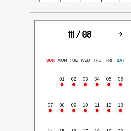
111 / 08
下
SUN
MON
TUE
WED
THU
FRI
SAT
01
02
03
04
05
06
07
08
09
10
11
12
13