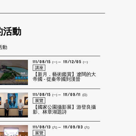
的活動
筆活動
111/08/15
111/12/05
(一)
(一)
講座
【新月．藝術鑑賞】遼闊的大
帝國 - 從秦帝國到漢晉
111/08/15
111/09/11
(一)
(日)
展覽
【國家公園攝影展】游登良攝
影、林章湖題詩
111/08/13
111/09/03
(六)
(六)
展覽