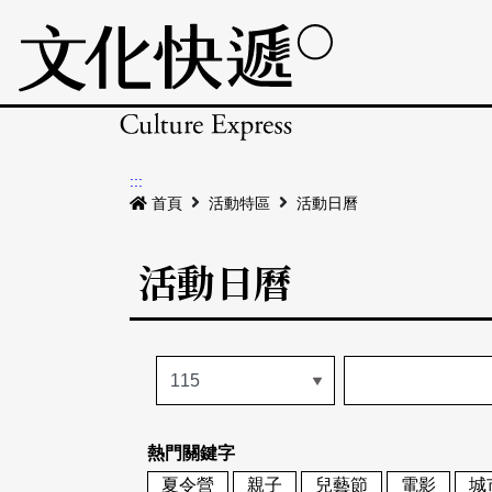
:::
首頁
活動特區
活動日曆
活動日曆
熱門關鍵字
夏令營
親子
兒藝節
電影
城