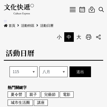
Menu
活動日曆
活動地圖
展
:::
最新公告
首頁
活動特區
活動日曆
電子書
小
中
大
列印
專題特區
活動日曆
活動特區
本期專題
關於我們
歷史專題
活動列表
我要刊登
活動日曆
常見問答
熱門關鍵字
地圖搜尋
關於我們
會員基本資料
夏令營
親子
兒藝節
電影
網站導覽
English
城市生活圈
講座
刊物索取地點
刊登活動