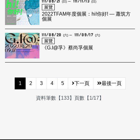
111/08/21
111/11/13
(日)
(日)
展覽
2022TFAM年度個展：hi!你好! — 蕭筑方
個展
111/08/20
111/09/17
(六)
(六)
展覽
《G.I@孚》蔡尚孚個展
1
2
3
4
5
下一頁
最後一頁
資料筆數【133】頁數【1/17】