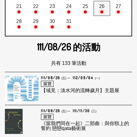
21
22
23
24
25
26
27
28
29
30
31
111/08/26
的活動
共有 133 筆活動
111/08/26
112/09/04
(五)
(一)
展覽
【域見：淡水河的流轉歲月】主題展
111/08/26
111/11/30
(五)
(三)
展覽
《當我們同在一起》二部曲：與你頸上的
誓約 戀戀qata藝術展