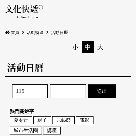
Menu
活動日曆
活動地圖
展
:::
最新公告
首頁
活動特區
活動日曆
電子書
小
中
大
列印
專題特區
活動日曆
活動特區
本期專題
關於我們
歷史專題
活動列表
我要刊登
活動日曆
常見問答
熱門關鍵字
地圖搜尋
關於我們
會員基本資料
夏令營
親子
兒藝節
電影
網站導覽
English
城市生活圈
講座
刊物索取地點
刊登活動