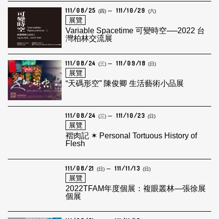
111/08/25
111/10/29
(四)
(六)
展覽
Variable Spacetime 可變時空──2022 台
灣柏林交流展
111/08/24
111/09/18
(三)
(日)
展覽
“天碼形空” 陳俊卿 生活藝術小品展
111/08/24
111/10/23
(三)
(日)
展覽
褶肉記 ✶ Personal Tortuous History of
Flesh
111/08/21
111/11/13
(日)
(日)
展覽
2022TFAM年度個展：複眼叢林—張徐展
個展