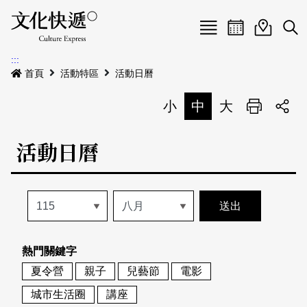
Menu
活動日曆
活動地圖
展
:::
最新公告
首頁
活動特區
活動日曆
電子書
小
中
大
列印
專題特區
活動日曆
活動特區
本期專題
關於我們
歷史專題
活動列表
我要刊登
活動日曆
常見問答
熱門關鍵字
地圖搜尋
關於我們
會員基本資料
夏令營
親子
兒藝節
電影
網站導覽
English
城市生活圈
講座
刊物索取地點
刊登活動