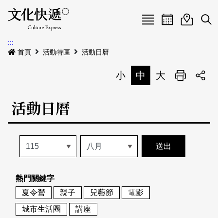
Menu
活動日曆
活動地圖
展
:::
最新公告
首頁
活動特區
活動日曆
電子書
小
中
大
列印
專題特區
活動日曆
活動特區
本期專題
關於我們
歷史專題
活動列表
我要刊登
活動日曆
常見問答
熱門關鍵字
地圖搜尋
關於我們
會員基本資料
夏令營
親子
兒藝節
電影
網站導覽
English
城市生活圈
講座
刊物索取地點
刊登活動