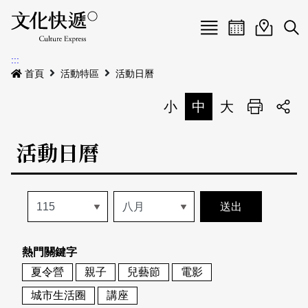
Menu
活動日曆
活動地圖
展
:::
最新公告
首頁
活動特區
活動日曆
電子書
小
中
大
列印
專題特區
活動日曆
活動特區
本期專題
關於我們
歷史專題
活動列表
我要刊登
活動日曆
常見問答
熱門關鍵字
地圖搜尋
關於我們
會員基本資料
夏令營
親子
兒藝節
電影
網站導覽
English
城市生活圈
講座
刊物索取地點
刊登活動