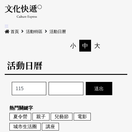
Menu
活動日曆
活動地圖
展
:::
最新公告
首頁
活動特區
活動日曆
電子書
小
中
大
列印
專題特區
活動日曆
活動特區
本期專題
關於我們
歷史專題
活動列表
我要刊登
活動日曆
常見問答
熱門關鍵字
地圖搜尋
關於我們
會員基本資料
夏令營
親子
兒藝節
電影
網站導覽
English
城市生活圈
講座
刊物索取地點
刊登活動