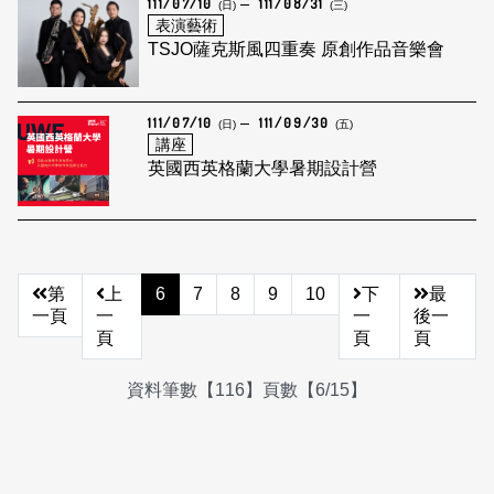
111/07/10
111/08/31
(日)
(三)
表演藝術
TSJO薩克斯風四重奏 原創作品音樂會
111/07/10
111/09/30
(日)
(五)
講座
英國西英格蘭大學暑期設計營
第
上
6
7
8
9
10
下
最
一頁
一
一
後一
頁
頁
頁
資料筆數【116】頁數【6/15】