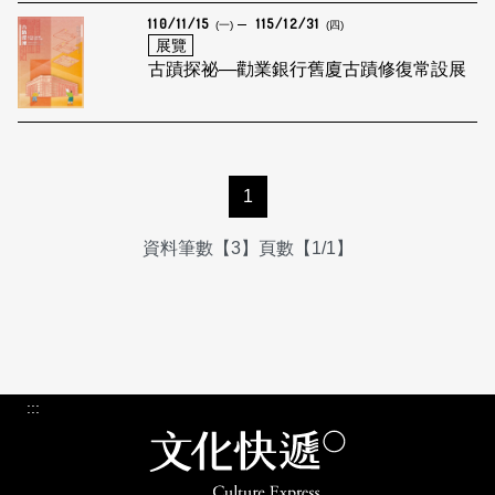
110/11/15
115/12/31
(一)
(四)
展覽
古蹟探祕—勸業銀行舊廈古蹟修復常設展
1
資料筆數【3】頁數【1/1】
:::