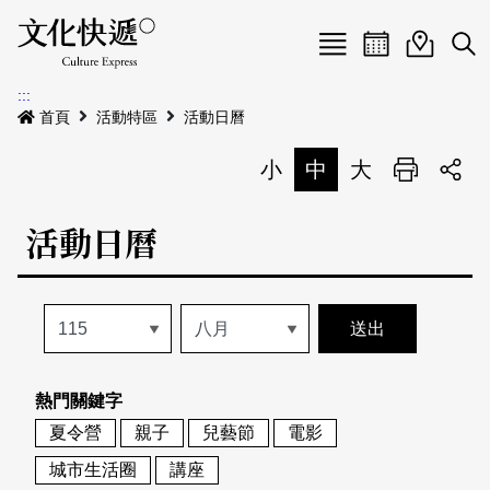
Menu
活動日曆
活動地圖
展
:::
最新公告
首頁
活動特區
活動日曆
電子書
小
中
大
列印
專題特區
活動日曆
活動特區
本期專題
關於我們
歷史專題
活動列表
我要刊登
活動日曆
常見問答
熱門關鍵字
地圖搜尋
關於我們
會員基本資料
夏令營
親子
兒藝節
電影
網站導覽
English
城市生活圈
講座
刊物索取地點
刊登活動