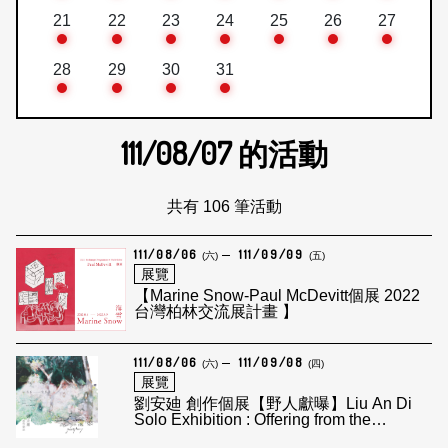
21
22
23
24
25
26
27
28
29
30
31
111/08/07
的活動
共有 106 筆活動
111/08/06
111/09/09
(六)
(五)
展覽
【Marine Snow-Paul McDevitt個展 2022
台灣柏林交流展計畫 】
111/08/06
111/09/08
(六)
(四)
展覽
劉安廸 創作個展【野人獻曝】Liu An Di
Solo Exhibition : Offering from the
peripher