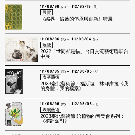
111/08/06
112/02/19
(六)
(日)
展覽
《編界—編藝的傳承與創新》特展
111/08/06
111/09/04
(六)
(日)
展覽
2022「世間都是貓」台日交流藝術聯展台
中展
111/08/05
112/08/05
(五)
(六)
表演藝術
2023臺北藝術節：福斯坦．林耶庫拉《我
的身體．我的檔案》
111/08/06
112/08/06
(六)
(日)
表演藝術
2023臺北藝術節 給植物的音樂會系列：
《植靜派對》