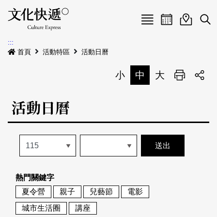
Menu
活動日曆
活動地圖
展
:::
最新公告
首頁
活動特區
活動日曆
電子書
小
中
大
列印
專題特區
活動日曆
活動特區
本期專題
關於我們
歷史專題
活動列表
我要刊登
活動日曆
常見問答
熱門關鍵字
地圖搜尋
關於我們
會員基本資料
夏令營
親子
兒藝節
電影
網站導覽
English
城市生活圈
講座
刊物索取地點
刊登活動