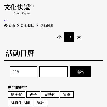
Menu
活動日曆
活動地圖
展
:::
最新公告
首頁
活動特區
活動日曆
電子書
小
中
大
列印
專題特區
活動日曆
活動特區
本期專題
關於我們
歷史專題
活動列表
我要刊登
活動日曆
常見問答
熱門關鍵字
地圖搜尋
關於我們
會員基本資料
夏令營
親子
兒藝節
電影
網站導覽
English
城市生活圈
講座
刊物索取地點
刊登活動