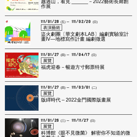
越過山，看見 ______－2022藝術長廊創
作展
111/01/28
111/02/20
(五)
(日)
表演藝術
盜火劇團〔華文劇本LAB〕編劇實驗室計
畫IV—地標寫作計畫 編劇徵選
111/01/27
111/04/17
(四)
(日)
展覽
福虎迎春－暢遊方寸郵票特展
111/01/27
111/03/01
(四)
(二)
展覽
版繹時代 – 2022金門國際版畫展
111/01/26
111/11/27
(三)
(日)
展覽
科博館《眼不見微菌》 解密你不知道的微