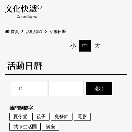
Menu
活動日曆
活動地圖
展
:::
最新公告
首頁
活動特區
活動日曆
電子書
小
中
大
列印
專題特區
活動日曆
活動特區
本期專題
關於我們
歷史專題
活動列表
我要刊登
活動日曆
常見問答
熱門關鍵字
地圖搜尋
關於我們
會員基本資料
夏令營
親子
兒藝節
電影
網站導覽
English
城市生活圈
講座
刊物索取地點
刊登活動