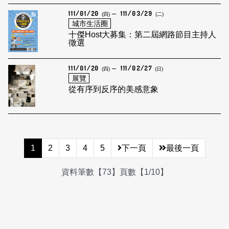
111/01/20
111/03/29
(四)
(二)
城市生活圈
十傑Host大募集：第二屆網路節目主持人
徵選
111/01/20
111/02/27
(四)
(日)
展覽
從有序到反序的美感意象
1
2
3
4
5
下一頁
最後一頁
資料筆數【73】頁數【1/10】