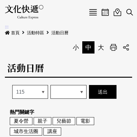
Menu
活動日曆
活動地圖
展
:::
最新公告
首頁
活動特區
活動日曆
電子書
小
中
大
列印
專題特區
活動日曆
活動特區
本期專題
關於我們
歷史專題
活動列表
我要刊登
活動日曆
常見問答
熱門關鍵字
地圖搜尋
關於我們
會員基本資料
夏令營
親子
兒藝節
電影
網站導覽
English
城市生活圈
講座
刊物索取地點
刊登活動