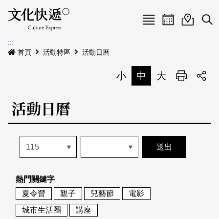
Menu
活動日曆
活動地圖
展
:::
最新公告
首頁
活動特區
活動日曆
電子書
小
中
大
列印
專題特區
活動日曆
活動特區
本期專題
關於我們
歷史專題
活動列表
我要刊登
活動日曆
常見問答
熱門關鍵字
地圖搜尋
關於我們
會員基本資料
夏令營
親子
兒藝節
電影
網站導覽
English
城市生活圈
講座
刊物索取地點
刊登活動