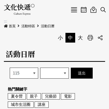
Menu
活動日曆
活動地圖
展
:::
最新公告
首頁
活動特區
活動日曆
電子書
小
中
大
列印
專題特區
活動日曆
活動特區
本期專題
關於我們
歷史專題
活動列表
我要刊登
活動日曆
常見問答
熱門關鍵字
地圖搜尋
關於我們
會員基本資料
夏令營
親子
兒藝節
電影
網站導覽
English
城市生活圈
講座
刊物索取地點
刊登活動