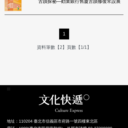
古蹟探祕—勸業銀行舊廈古蹟修復常設展
1
資料筆數【2】頁數【1/1】
:::
地址：110204 臺北市信義區市府路一號四樓東北區