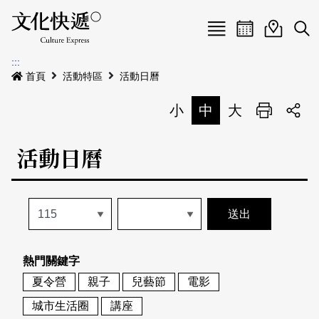
Menu
活動日曆
活動地圖
展
:::
最新公告
首頁
活動特區
活動日曆
電子書
小
中
大
列印
專題特區
活動日曆
活動特區
本期專題
關於我們
歷史專題
活動列表
我要刊登
活動日曆
常見問答
熱門關鍵字
地圖搜尋
關於我們
會員基本資料
夏令營
親子
兒藝節
電影
網站導覽
English
城市生活圈
講座
刊物索取地點
刊登活動