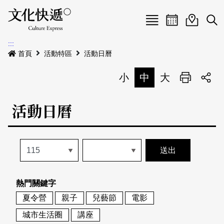
Menu
活動日曆
活動地圖
展
:::
最新公告
首頁
活動特區
活動日曆
電子書
小
中
大
列印
專題特區
活動日曆
活動特區
本期專題
關於我們
歷史專題
活動列表
我要刊登
活動日曆
常見問答
熱門關鍵字
地圖搜尋
關於我們
會員基本資料
夏令營
親子
兒藝節
電影
網站導覽
English
城市生活圈
講座
刊物索取地點
刊登活動