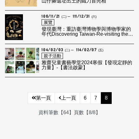
山仔腳遺址出土的鐵刀首亮相
106/11/21
111/12/31
(二)
(六)
展覽
發現臺灣：重訪臺灣博物學與博物學家的
年代Discovering Taiwan-Re-visiting the
Age of Natural History and Naturalist of
Taiw
104/02/03
114/02/07
(二)
(五)
親子活動
雅齋兒童書藝學堂2024寒假【發現定靜的
力量】-【書法啟蒙】
第一頁
上一頁
6
7
8
資料筆數【64】頁數【8/8】