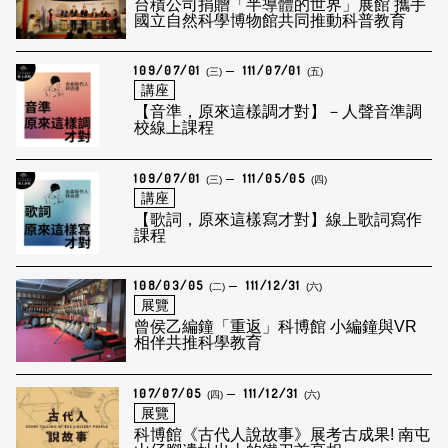
台積公司捐贈「半導體的世界」展館 攜手
國立自然科學博物館共同推動科普教育
109/07/01
111/07/01
(三)
(五)
講座
【音準，原來這樣調才對】－人聲音準調
校線上課程
109/07/01
111/05/05
(三)
(四)
講座
【歌詞，原來這樣寫才對】線上歌詞寫作
課程
108/03/05
111/12/31
(二)
(六)
展覽
曾侯乙編鐘「重返」科博館 小編鐘與VR
相伴共推科學教育
107/07/05
111/12/31
(四)
(六)
展覽
科博館《古代人說故事》展考古成果! 南屯