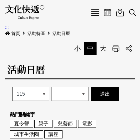
Menu
活動日曆
活動地圖
展
:::
最新公告
首頁
活動特區
活動日曆
電子書
小
中
大
列印
專題特區
活動日曆
活動特區
本期專題
關於我們
歷史專題
活動列表
我要刊登
活動日曆
常見問答
熱門關鍵字
地圖搜尋
關於我們
會員基本資料
夏令營
親子
兒藝節
電影
網站導覽
English
城市生活圈
講座
刊物索取地點
刊登活動