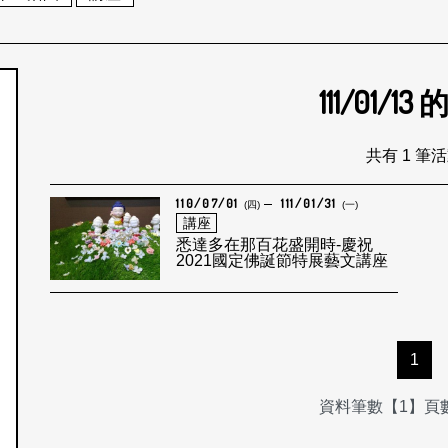
111/01/13
個月
共有 1 筆
110/07/01
111/01/31
(四)
(一)
講座
悉達多在那百花盛開時-慶祝
2021國定佛誕節特展藝文講座
1
資料筆數【1】頁數