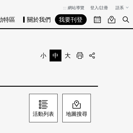
:::
網站導覽
登入/註冊
語系
動特區
關於我們
我要刊登
活動日曆
活動地圖
展
小
中
大
列印
分享
活動列表
地圖搜尋