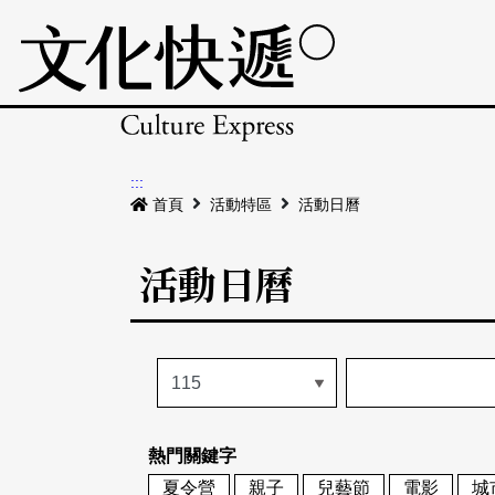
:::
首頁
活動特區
活動日曆
活動日曆
熱門關鍵字
夏令營
親子
兒藝節
電影
城