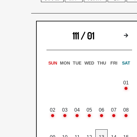
111 / 01
下
SUN
MON
TUE
WED
THU
FRI
SAT
01
02
03
04
05
06
07
08