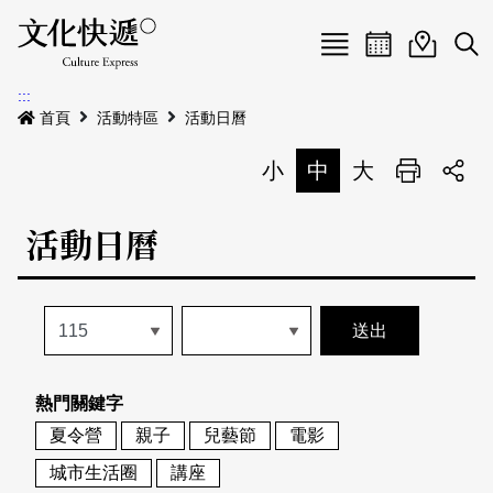
Menu
活動日曆
活動地圖
展
:::
最新公告
首頁
活動特區
活動日曆
電子書
小
中
大
列印
專題特區
活動日曆
活動特區
本期專題
關於我們
歷史專題
活動列表
我要刊登
活動日曆
常見問答
熱門關鍵字
地圖搜尋
關於我們
會員基本資料
夏令營
親子
兒藝節
電影
網站導覽
English
城市生活圈
講座
刊物索取地點
刊登活動