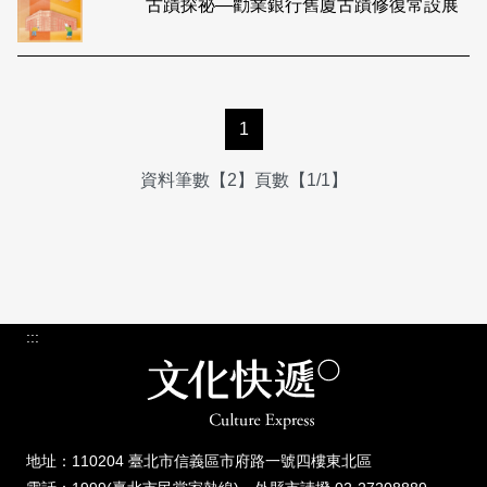
古蹟探祕—勸業銀行舊廈古蹟修復常設展
1
資料筆數【2】頁數【1/1】
:::
地址：110204 臺北市信義區市府路一號四樓東北區