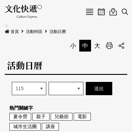
Menu
活動日曆
活動地圖
展
:::
最新公告
首頁
活動特區
活動日曆
電子書
小
中
大
列印
專題特區
活動日曆
活動特區
本期專題
關於我們
歷史專題
活動列表
我要刊登
活動日曆
常見問答
熱門關鍵字
地圖搜尋
關於我們
會員基本資料
夏令營
親子
兒藝節
電影
網站導覽
English
城市生活圈
講座
刊物索取地點
刊登活動