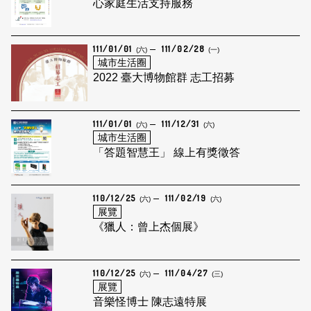
心家庭生活支持服務
111/01/01
111/02/28
(六)
(一)
城市生活圈
2022 臺大博物館群 志工招募
111/01/01
111/12/31
(六)
(六)
城市生活圈
「答題智慧王」 線上有獎徵答
110/12/25
111/02/19
(六)
(六)
展覽
《獵人：曾上杰個展》
110/12/25
111/04/27
(六)
(三)
展覽
音樂怪博士 陳志遠特展