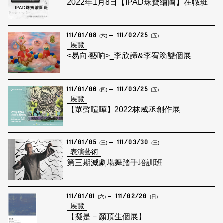
2022年1月8日【IPAD珠寶繪圖】在職班
111/01/08
111/02/25
(六)
(五)
展覽
<易向‧藝响>_李欣諦&李宥漪雙個展
111/01/06
111/03/25
(四)
(五)
展覽
【眾聲喧嘩】2022林威丞創作展
111/01/05
111/03/30
(三)
(三)
表演藝術
第三期滅劇場舞踏手培訓班
111/01/01
111/02/20
(六)
(日)
展覽
【擬是－顏頂生個展】