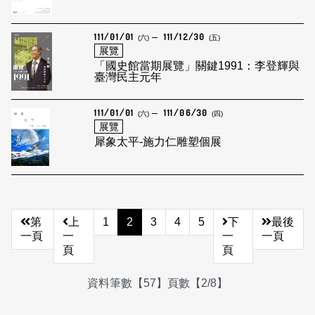
111/01/01
111/12/30
(六)
(五)
展覽
「國史館當期展覽」關鍵1991：李登輝與
臺灣民主元年
111/01/01
111/06/30
(六)
(四)
展覽
犀象太平-施力仁雕塑個展
第
上
1
2
3
4
5
下
最後
一頁
一
一
一頁
頁
頁
資料筆數【57】頁數【2/8】