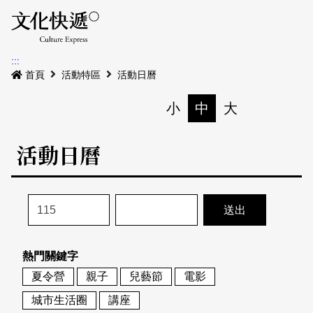
Menu
活動日曆
活動地圖
展
:::
最新公告
首頁
活動特區
活動日曆
電子書
小
中
大
列印
專題特區
活動日曆
活動特區
本期專題
關於我們
歷史專題
活動列表
我要刊登
活動日曆
常見問答
熱門關鍵字
地圖搜尋
關於我們
會員基本資料
夏令營
親子
兒藝節
電影
網站導覽
English
城市生活圈
講座
刊物索取地點
刊登活動