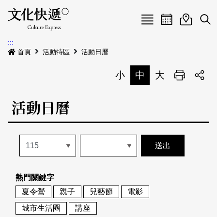
Menu
活動日曆
活動地圖
展
:::
最新公告
首頁
活動特區
活動日曆
電子書
小
中
大
列印
專題特區
活動日曆
活動特區
本期專題
關於我們
歷史專題
活動列表
我要刊登
活動日曆
常見問答
熱門關鍵字
地圖搜尋
關於我們
會員基本資料
夏令營
親子
兒藝節
電影
網站導覽
English
城市生活圈
講座
刊物索取地點
刊登活動