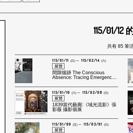
115/01/12
個月
共有 85 筆
115/01/11
115/02/14
(日)
(六)
展覽
間隙循跡 The Conscious
Absence: Tracing Emergence
& 簡短的提示 A Brief Hint ;
Project Space 110 與 gallery
Unfold 聯合呈獻
115/01/10
115/02/08
(六)
(日)
展覽
1839當代藝廊:《域光流影》張
影薇 攝影個展
115/01/09
115/03/01
(五)
(日)
展覽