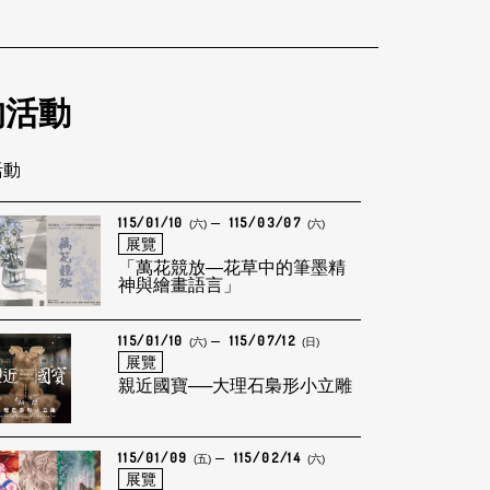
的活動
活動
115/01/10
115/03/07
(六)
(六)
展覽
「萬花競放—花草中的筆墨精
神與繪畫語言」
115/01/10
115/07/12
(六)
(日)
展覽
親近國寶──大理石梟形小立雕
115/01/09
115/02/14
(五)
(六)
展覽