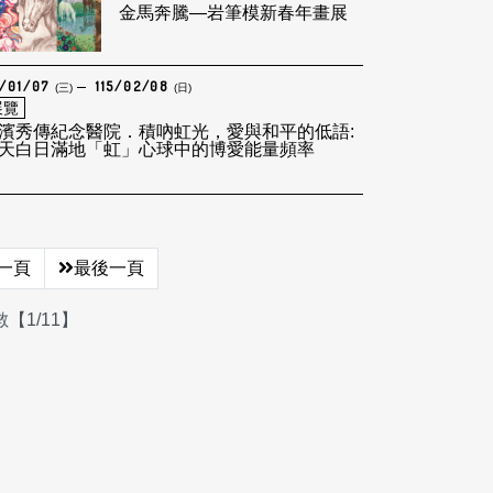
金馬奔騰—岩筆模新春年畫展
5/01/07
115/02/08
(三)
(日)
展覽
濱秀傳紀念醫院．積吶虹光，愛與和平的低語:
天白日滿地「虹」心球中的博愛能量頻率
一頁
最後一頁
【1/11】