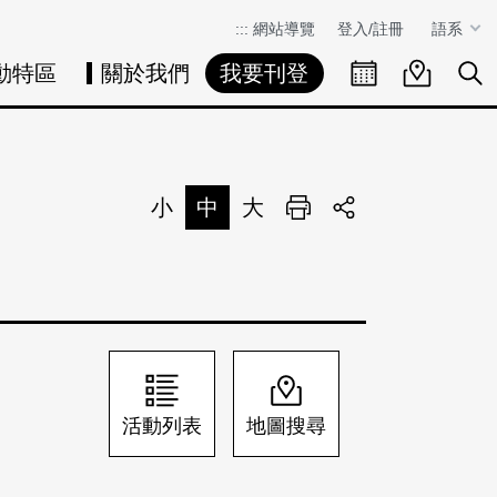
:::
網站導覽
登入/註冊
語系
動特區
關於我們
我要刊登
活動日曆
活動地圖
展
小
中
大
列印
分享
活動列表
地圖搜尋