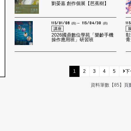
劉晏嘉 創作個展【芭蕉樹】
115/01/08
115/04/30
11
(四)
(四)
講座
2026國鼎數位學苑「樂齡手機
彰
操作應用班」研習班
青
1
2
3
4
5
下
資料筆數【85】頁數