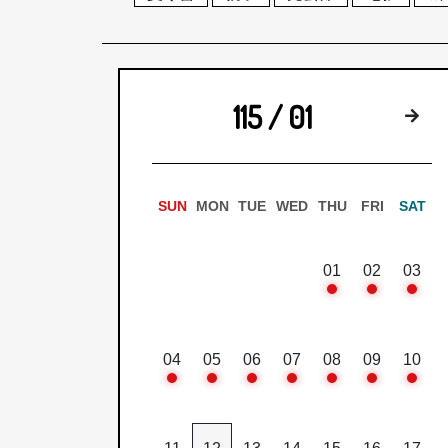
115 / 01
下
SUN
MON
TUE
WED
THU
FRI
SAT
01
02
03
04
05
06
07
08
09
10