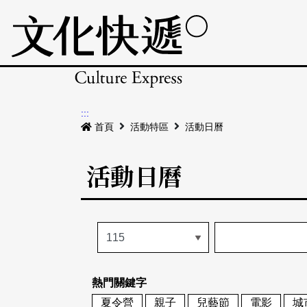
:::
首頁
活動特區
活動日曆
活動日曆
熱門關鍵字
夏令營
親子
兒藝節
電影
城