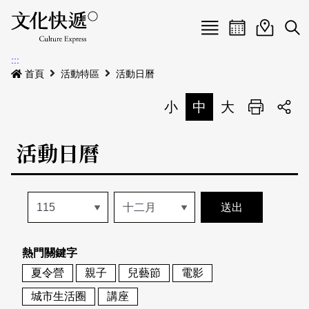
Menu
活動日曆
活動地圖
展
:::
最新公告
首頁
活動特區
活動日曆
電子書
小
中
大
列印
專題特區
活動日曆
活動特區
本期專題
關於我們
歷史專題
活動列表
我要刊登
活動日曆
常見問答
熱門關鍵字
地圖搜尋
關於我們
會員基本資料
夏令營
親子
兒藝節
電影
網站導覽
English
城市生活圈
講座
刊物索取地點
刊登活動