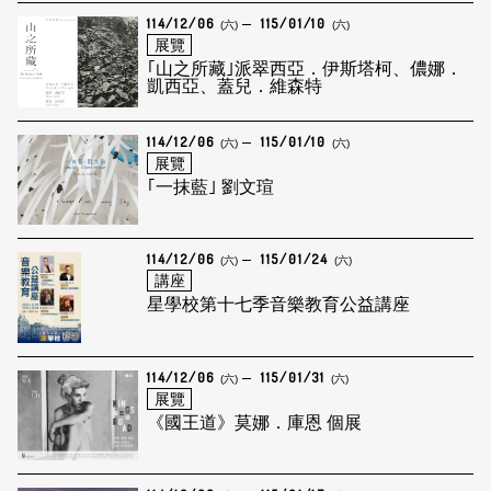
114/12/06
115/01/10
(六)
(六)
展覽
｢山之所藏｣派翠西亞．伊斯塔柯、儂娜．
凱西亞、蓋兒．維森特
114/12/06
115/01/10
(六)
(六)
展覽
｢一抹藍｣ 劉文瑄
114/12/06
115/01/24
(六)
(六)
講座
星學校第十七季音樂教育公益講座
114/12/06
115/01/31
(六)
(六)
展覽
《國王道》莫娜．庫恩 個展