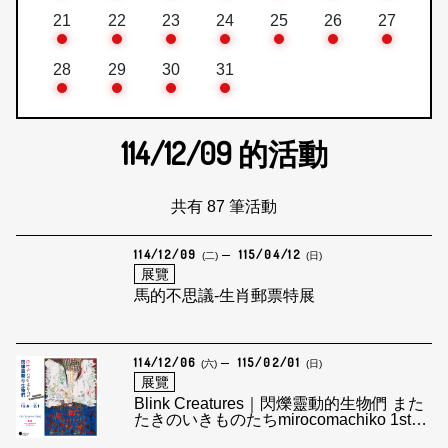
21
22
23
24
25
26
27
28
29
30
31
114/12/09
的活動
共有 87 筆活動
114/12/09
115/04/12
(二)
(日)
展覽
馬的不思議-生肖郵票特展
114/12/06
115/02/01
(六)
(日)
展覽
Blink Creatures｜閃爍靈動的生物們 また
たきのいきものたちmirocomachiko 1st
solo exhibition in Taiwan