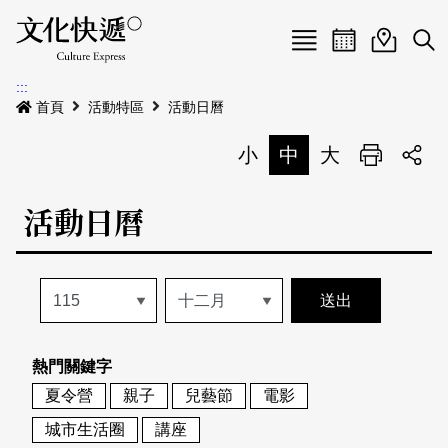
Menu
活動日曆
活動地圖
展
:::
最新公告
首頁
活動特區
活動日曆
電子書
小
中
大
列印
專題特區
活動日曆
活動特區
本期專題
關於我們
歷史專題
活動列表
我要刊登
活動日曆
常見問答
熱門關鍵字
地圖搜尋
關於我們
會員基本資料
夏令營
親子
兒藝節
電影
網站導覽
English
城市生活圈
講座
刊物索取地點
刊登活動