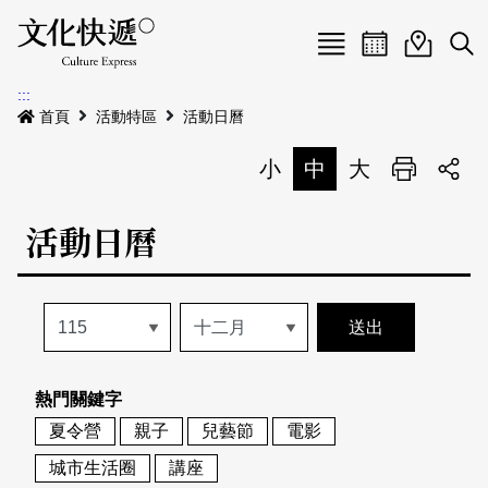
Menu
活動日曆
活動地圖
展
:::
最新公告
首頁
活動特區
活動日曆
電子書
小
中
大
列印
專題特區
活動日曆
活動特區
本期專題
關於我們
歷史專題
活動列表
我要刊登
活動日曆
常見問答
熱門關鍵字
地圖搜尋
關於我們
會員基本資料
夏令營
親子
兒藝節
電影
網站導覽
English
城市生活圈
講座
刊物索取地點
刊登活動