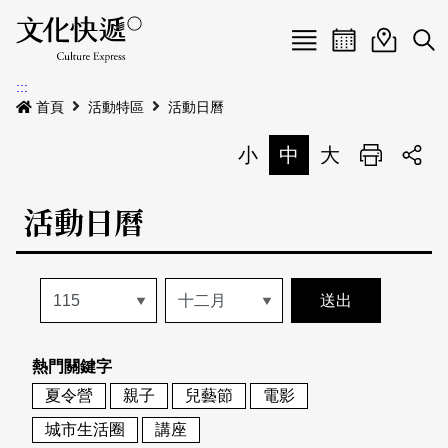
Menu
活動日曆
活動地圖
展
:::
最新公告
首頁
活動特區
活動日曆
電子書
小
中
大
列印
專題特區
活動日曆
活動特區
本期專題
關於我們
歷史專題
活動列表
我要刊登
活動日曆
常見問答
熱門關鍵字
地圖搜尋
關於我們
會員基本資料
夏令營
親子
兒藝節
電影
網站導覽
English
城市生活圈
講座
刊物索取地點
刊登活動