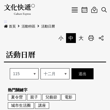
Menu
活動日曆
活動地圖
展
:::
最新公告
首頁
活動特區
活動日曆
電子書
小
中
大
列印
專題特區
活動日曆
活動特區
本期專題
關於我們
歷史專題
活動列表
我要刊登
活動日曆
常見問答
熱門關鍵字
地圖搜尋
關於我們
會員基本資料
夏令營
親子
兒藝節
電影
網站導覽
English
城市生活圈
講座
刊物索取地點
刊登活動