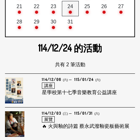
21
22
23
24
25
26
27
28
29
30
31
114/12/24
的活動
共有 2 筆活動
114/12/06
115/01/24
(六)
(六)
講座
星學校第十七季音樂教育公益講座
114/12/03
115/01/31
(三)
(六)
展覽
🔥 火與釉的詩篇 蔡永武潑釉瓷板藝術展