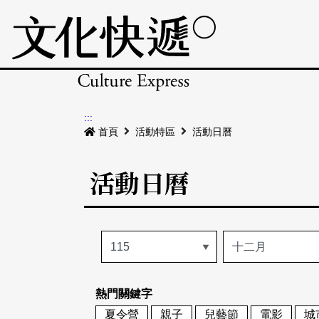
:::
首頁
活動特區
活動日曆
活動日曆
熱門關鍵字
夏令營
親子
兒藝節
電影
城