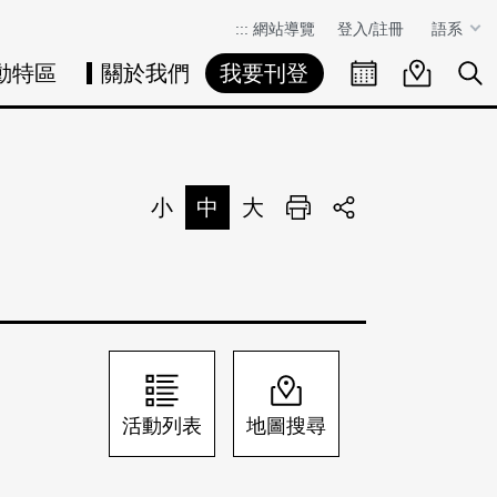
:::
網站導覽
登入/註冊
語系
動特區
關於我們
我要刊登
活動日曆
活動地圖
展
小
中
大
列印
分享
活動列表
地圖搜尋