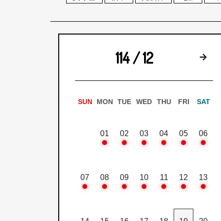
114 / 12
下
SUN
MON
TUE
WED
THU
FRI
SAT
01
02
03
04
05
06
07
08
09
10
11
12
13