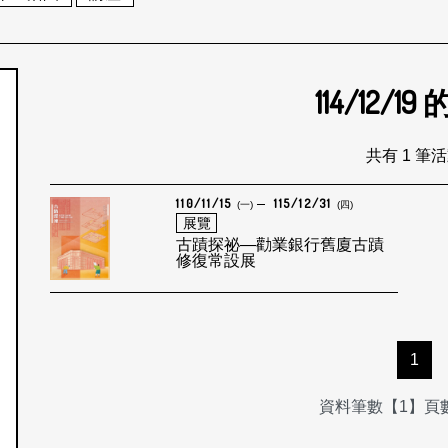
114/12/19
個月
共有 1 筆
110/11/15
115/12/31
(一)
(四)
展覽
古蹟探祕—勸業銀行舊廈古蹟
修復常設展
1
資料筆數【1】頁數