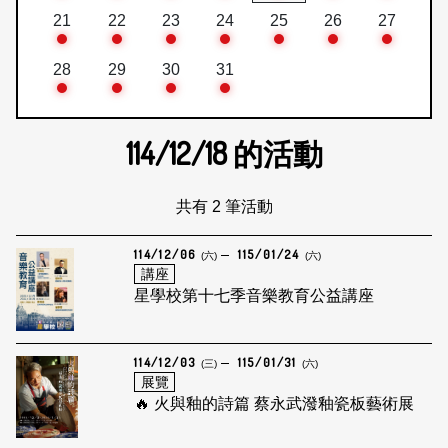
21
22
23
24
25
26
27
28
29
30
31
114/12/18
的活動
共有 2 筆活動
114/12/06
115/01/24
(六)
(六)
講座
星學校第十七季音樂教育公益講座
114/12/03
115/01/31
(三)
(六)
展覽
🔥 火與釉的詩篇 蔡永武潑釉瓷板藝術展