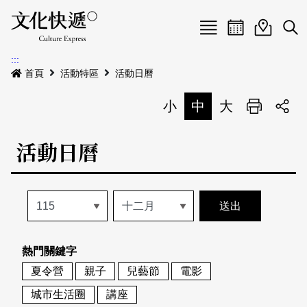
Menu
活動日曆
活動地圖
展
:::
最新公告
首頁
活動特區
活動日曆
電子書
小
中
大
列印
專題特區
活動日曆
活動特區
本期專題
關於我們
歷史專題
活動列表
我要刊登
活動日曆
常見問答
熱門關鍵字
地圖搜尋
關於我們
會員基本資料
夏令營
親子
兒藝節
電影
網站導覽
English
城市生活圈
講座
刊物索取地點
刊登活動