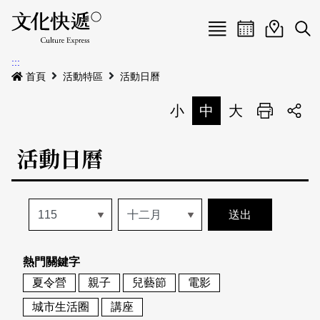
Menu
活動日曆
活動地圖
展
:::
最新公告
首頁
活動特區
活動日曆
電子書
小
中
大
列印
專題特區
活動日曆
活動特區
本期專題
關於我們
歷史專題
活動列表
我要刊登
活動日曆
常見問答
熱門關鍵字
地圖搜尋
關於我們
會員基本資料
夏令營
親子
兒藝節
電影
網站導覽
English
城市生活圈
講座
刊物索取地點
刊登活動