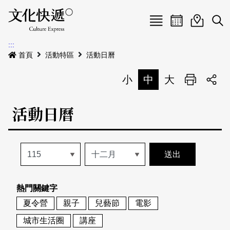
Menu
活動日曆
活動地圖
展
:::
最新公告
首頁
活動特區
活動日曆
電子書
小
中
大
列印
專題特區
活動日曆
活動特區
本期專題
關於我們
歷史專題
活動列表
我要刊登
活動日曆
常見問答
熱門關鍵字
地圖搜尋
關於我們
會員基本資料
夏令營
親子
兒藝節
電影
網站導覽
English
城市生活圈
講座
刊物索取地點
刊登活動