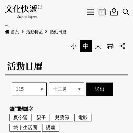
Menu
活動日曆
活動地圖
展
:::
最新公告
首頁
活動特區
活動日曆
電子書
小
中
大
列印
專題特區
活動日曆
活動特區
本期專題
關於我們
歷史專題
活動列表
我要刊登
活動日曆
常見問答
熱門關鍵字
地圖搜尋
關於我們
會員基本資料
夏令營
親子
兒藝節
電影
網站導覽
English
城市生活圈
講座
刊物索取地點
刊登活動