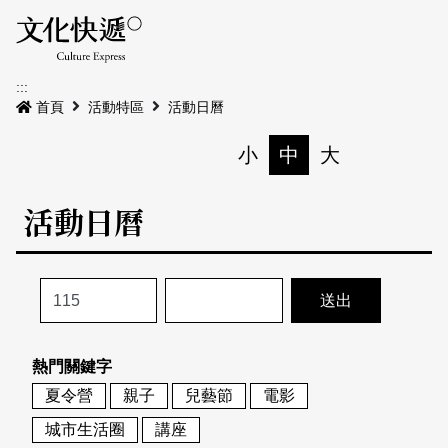
Menu
活動日曆
活動地圖
展
:::
最新公告
首頁
活動特區
活動日曆
電子書
小
中
大
列印
專題特區
活動日曆
活動特區
本期專題
關於我們
歷史專題
活動列表
我要刊登
活動日曆
常見問答
熱門關鍵字
地圖搜尋
關於我們
會員基本資料
夏令營
親子
兒藝節
電影
網站導覽
English
城市生活圈
講座
刊物索取地點
刊登活動