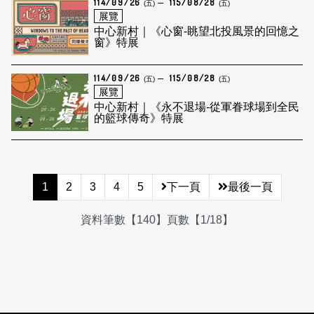
114/09/26
115/08/28
(五)
(五)
展覽
中心新村｜《心窗-眺望北投風景的回憶之
窗》特展
114/09/26
115/08/28
(五)
(五)
展覽
中心新村｜《永不退場-從軍眷球場到全民
的籃球傳奇》特展
1
2
3
4
5
下一頁
最後一頁
資料筆數【140】頁數【1/18】