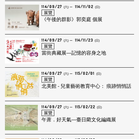
114/09/27
114/11/02
(六)
(日)
展覽
《午後的群影》郭奕庭 個展
114/09/27
114/11/23
(六)
(日)
展覽
當街典藏展—記憶的容身之地
114/09/27
115/02/01
(六)
(日)
展覽
北美館 - 兒童藝術教育中心： 痕跡悄悄話
114/09/27
115/02/22
(六)
(日)
展覽
午蓆．好天氣—臺日藺文化編織展