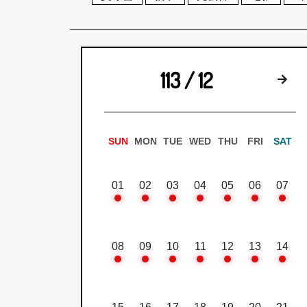
113 / 12
下
SUN
MON
TUE
WED
THU
FRI
SAT
01
02
03
04
05
06
07
08
09
10
11
12
13
14