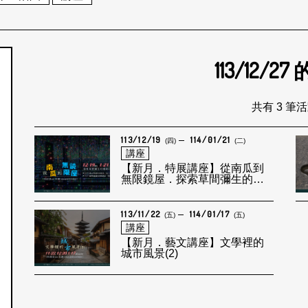
113/12/27
個月
共有 3 筆
113/12/19
114/01/21
(四)
(二)
講座
【新月．特展講座】從南瓜到
無限鏡屋．探索草間彌生的繽
紛小宇宙！
113/11/22
114/01/17
(五)
(五)
講座
【新月．藝文講座】文學裡的
城市風景(2)