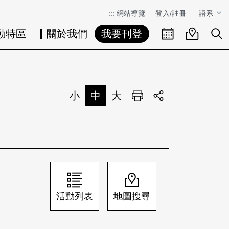
:::
網站導覽
登入/註冊
語系
動特區
關於我們
我要刊登
活動日曆
活動地圖
展
小
中
大
列印
分享
活動列表
地圖搜尋