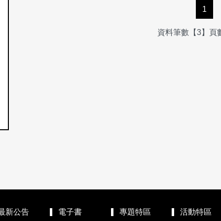
1
資料筆數【3】頁數
最新公告
電子書
專題特區
活動特區