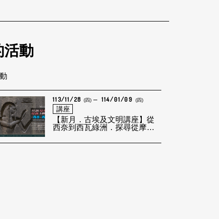
的活動
活動
113/11/28
114/01/09
(四)
(四)
講座
【新月．古埃及文明講座】從
西奈到西瓦綠洲．探尋從摩西
到亞歷山大的埃及古文明！