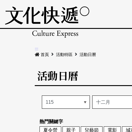
:::
首頁
活動特區
活動日曆
活動日曆
熱門關鍵字
夏令營
親子
兒藝節
電影
城