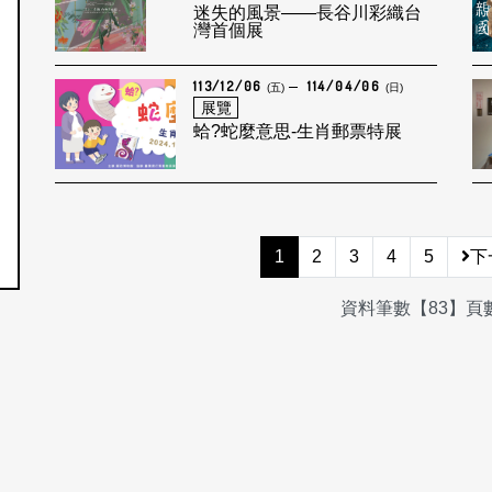
迷失的風景——長谷川彩織台
灣首個展
113/12/06
114/04/06
(五)
(日)
展覽
蛤?蛇麼意思-生肖郵票特展
1
2
3
4
5
下
資料筆數【83】頁數