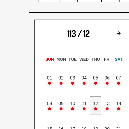
113 / 12
下
SUN
MON
TUE
WED
THU
FRI
SAT
01
02
03
04
05
06
07
08
09
10
11
12
13
14