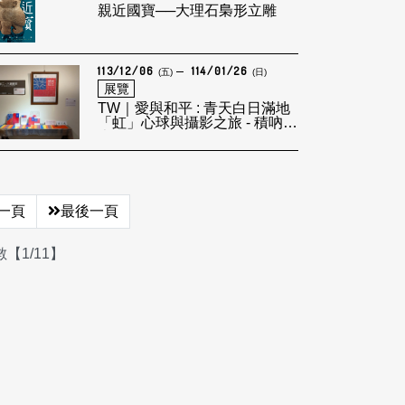
親近國寶──大理石梟形立雕
113/12/06
114/01/26
(五)
(日)
展覽
TW｜愛與和平 : 青天白日滿地
「虹」心球與攝影之旅 - 積吶虹
光LEF
一頁
最後一頁
【1/11】