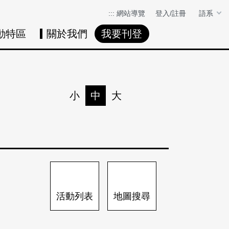
:::
網站導覽
登入/註冊
語系
動特區
關於我們
我要刊登
活動日曆
活動地圖
展
小
中
大
列印
分享
活動列表
地圖搜尋