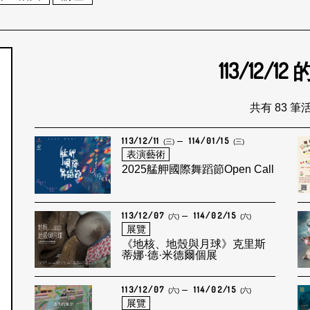
113/12/12
個月
共有 83 筆
113/12/11
114/01/15
(三)
(三)
表演藝術
2025艋舺國際舞蹈節Open Call
113/12/07
114/02/15
(六)
(六)
展覽
《地核、地殼與月球》克里斯
蒂娜·德·米德爾個展
113/12/07
114/02/15
(六)
(六)
展覽