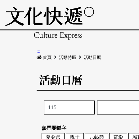
:::
首頁
活動特區
活動日曆
活動日曆
熱門關鍵字
夏令營
親子
兒藝節
電影
城