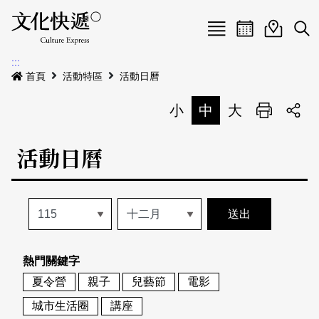
Menu
活動日曆
活動地圖
展
:::
最新公告
首頁
活動特區
活動日曆
電子書
小
中
大
列印
專題特區
活動日曆
活動特區
本期專題
關於我們
歷史專題
活動列表
我要刊登
活動日曆
常見問答
熱門關鍵字
地圖搜尋
關於我們
會員基本資料
夏令營
親子
兒藝節
電影
網站導覽
English
城市生活圈
講座
刊物索取地點
刊登活動