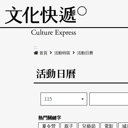
:::
首頁
活動特區
活動日曆
活動日曆
熱門關鍵字
夏令營
親子
兒藝節
電影
城