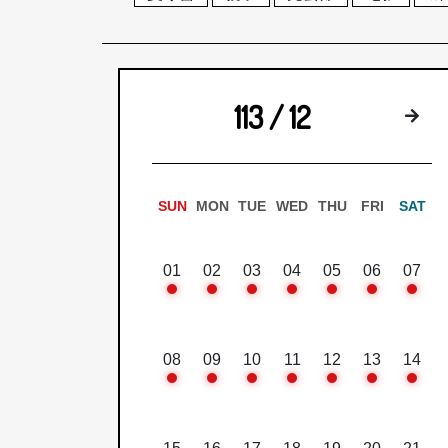
113 / 12
下
SUN
MON
TUE
WED
THU
FRI
SAT
01
02
03
04
05
06
07
08
09
10
11
12
13
14