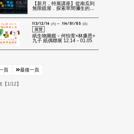
【新月．特展講座】從南瓜到
無限鏡屋．探索草間彌生的繽
紛小宇宙！
113/12/14
114/01/05
(六)
(日)
展覽
紙生物圖鑑－何怡萱×林廉恩×
九子 紙偶聯展 12.14－01.05
一頁
最後一頁
【1/12】