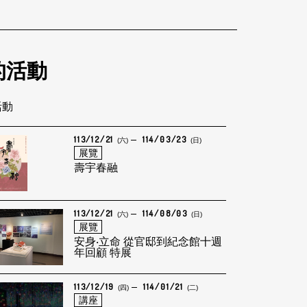
的活動
活動
113/12/21
114/03/23
(六)
(日)
展覽
壽宇春融
113/12/21
114/08/03
(六)
(日)
展覽
安身‧立命 從官邸到紀念館十週
年回顧 特展
113/12/19
114/01/21
(四)
(二)
講座