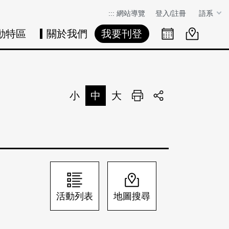
:::
網站導覽
登入/註冊
語系
動特區
關於我們
我要刊登
活動日曆
活動地圖
展
小
中
大
列印
分享
活動列表
地圖搜尋