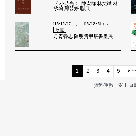
〈 小時光 〉 陳宏群 林文斌 林
承翰 鄭芸婷 聯展
113/12/17
113/12/31
(二)
(二)
展覽
丹青養志 陳明貴甲辰書畫展
1
2
3
4
5
下
資料筆數【94】頁數