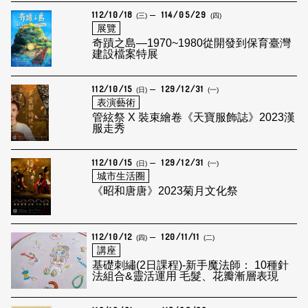
112/10/18
114/05/29
(三)
(四)
展覽
奇蹟之島—1970~1980從開發到保育臺灣
建設檔案特展
112/10/15
129/12/31
(日)
(一)
表演藝術
管絃祭 X 裝束繪卷《天寶服飾誌》2023漢
服走秀
112/10/15
129/12/31
(日)
(一)
城市生活圈
《昭和唐唐》2023菊月文化祭
112/10/12
120/11/11
(四)
(二)
講座
基礎刺繡(2日課程)-新手魔法師： 10種針
法組合&靈活運用 毛髮、花瓣漸層表現