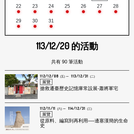
22
23
24
25
26
27
28
29
30
31
113/12/20
的活動
共有 90 筆活動
112/12/08
113/12/31
(五)
(二)
展覽
搶救遷臺歷史記憶庫常設展-蕭將軍宅
112/11/11
114/12/31
(六)
(三)
展覽
從原料、編寫到再利用──邊塞漢簡的生命
史