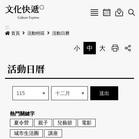
Menu
活動日曆
活動地圖
展
:::
最新公告
首頁
活動特區
活動日曆
電子書
小
中
大
列印
專題特區
活動日曆
活動特區
本期專題
關於我們
歷史專題
活動列表
我要刊登
活動日曆
常見問答
熱門關鍵字
地圖搜尋
關於我們
會員基本資料
夏令營
親子
兒藝節
電影
網站導覽
English
城市生活圈
講座
刊物索取地點
刊登活動