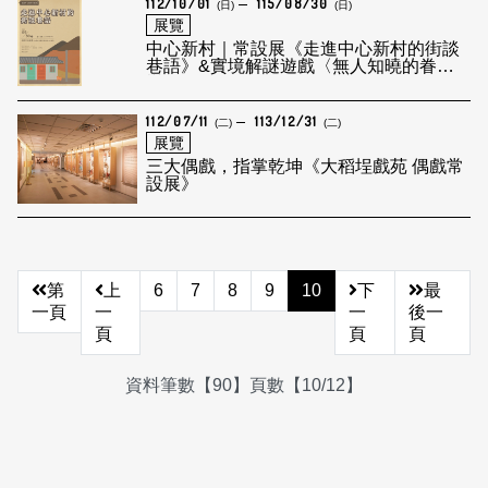
112/10/01
115/08/30
(日)
(日)
展覽
中心新村｜常設展《走進中心新村的街談
巷語》&實境解謎遊戲〈無人知曉的眷
戀〉
112/07/11
113/12/31
(二)
(二)
展覽
三大偶戲，指掌乾坤《大稻埕戲苑 偶戲常
設展》
第
上
6
7
8
9
10
下
最
一頁
一
一
後一
頁
頁
頁
資料筆數【90】頁數【10/12】